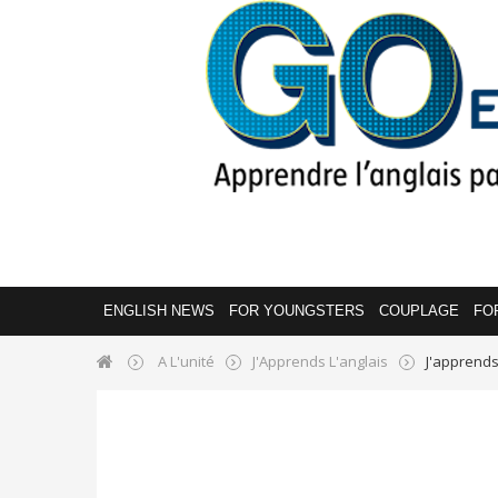
ENGLISH NEWS
FOR YOUNGSTERS
COUPLAGE
FO
A L'unité
J'Apprends L'anglais
J'apprends