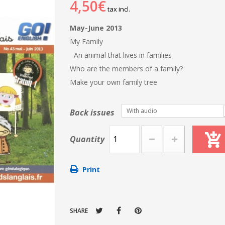
4,50€
tax incl.
May-June 2013
My Family
An animal that lives in families
Who are the members of a family?
Make your own family tree
With audio
Back issues
Quantity
Print
SHARE