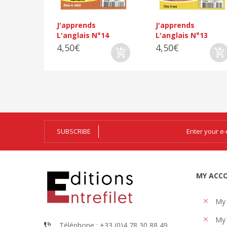
J'apprends
J'apprends
L'anglais N°14
L'anglais N°13
4,50€
4,50€
SUBSCRIBE
MY ACC
My
My 
Téléphone : +33 (0)4 78 30 88 49