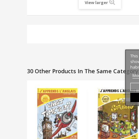
View larger
This
show
habi
30 Other Products In The Same Category
Mor