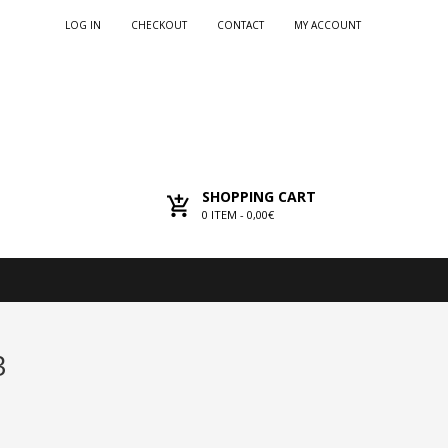
LOG IN
CHECKOUT
CONTACT
MY ACCOUNT
SHOPPING CART
0
ITEM -
0,00€
3