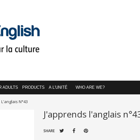
R ADULTS
PRODUCTS
A L'UNITÉ
WHO ARE WE?
 L'anglais N°43
J'apprends l'anglais n°4
SHARE