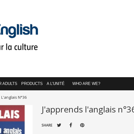
R ADULTS
PRODUCTS
A L'UNITÉ
WHO ARE WE?
 L'anglais N°36
J'apprends l'anglais n°3
SHARE