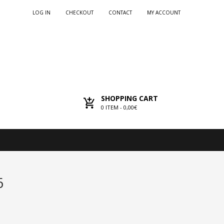
LOG IN
CHECKOUT
CONTACT
MY ACCOUNT
SHOPPING CART
0
ITEM -
0,00€
6