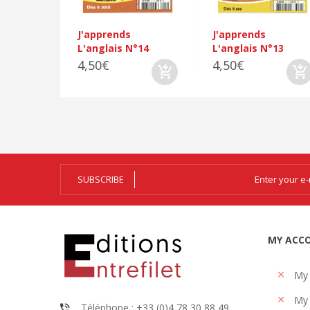
J'apprends
J'apprends
L'anglais N°14
L'anglais N°13
4,50€
4,50€
SUBSCRIBE
MY ACC
My
My 
Téléphone : +33 (0)4 78 30 88 49