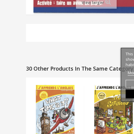
View larger
This
show
habi
30 Other Products In The Same Category
Mor