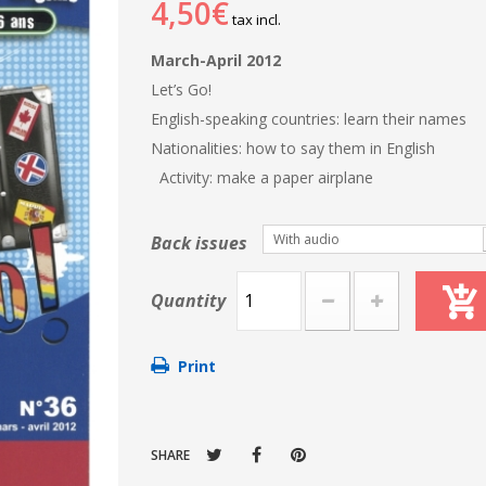
4,50€
tax incl.
March-April 2012
Let’s Go!
English-speaking countries: learn their names
Nationalities: how to say them in English
Activity: make a paper airplane
With audio
Back issues
Quantity
Print
SHARE