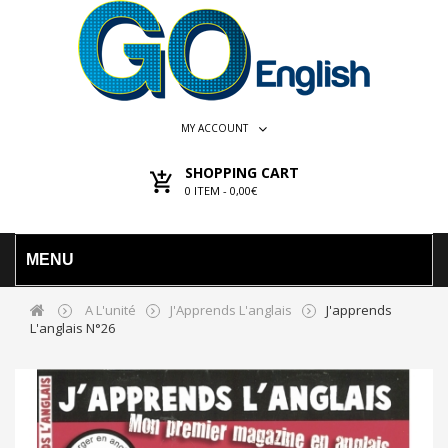
MY ACCOUNT
SHOPPING CART
0
ITEM -
0,00€
MENU
A L'unité
J'Apprends L'anglais
J'apprends
L'anglais N°26