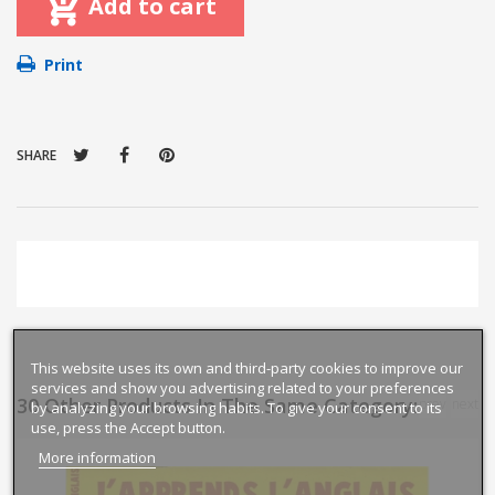
Add to cart
Print
SHARE
This website uses its own and third-party cookies to improve our
services and show you advertising related to your preferences
30 Other Products In The Same Category:
prev
next
by analyzing your browsing habits. To give your consent to its
use, press the Accept button.
More information