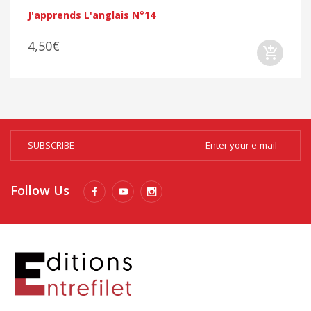
J'apprends L'anglais N°14
4,50€
SUBSCRIBE
Follow Us