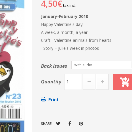
4,50€
tax incl.
January-February 2010
Happy Valentine's day!
A week, a month, a year
Craft - Valentine animals from hearts
Story – Julie's week in photos
With audio
Back issues
Quantity
Print
SHARE