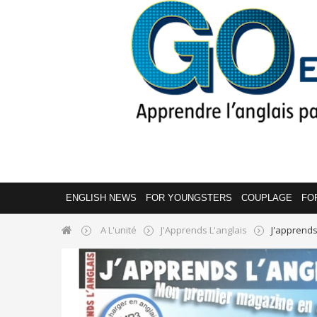
ENGLISH NEWS
FOR YOUNGSTERS
COUPLAGE
FO
A L'unité
J'Apprends L'anglais
J'apprends