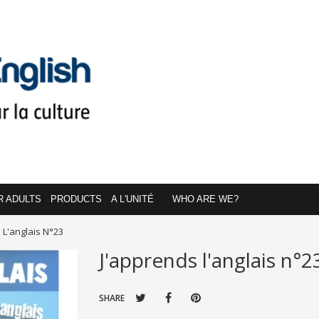
R ADULTS
PRODUCTS
A L'UNITÉ
WHO ARE WE?
 L'anglais N°23
J'apprends l'anglais n°2
SHARE