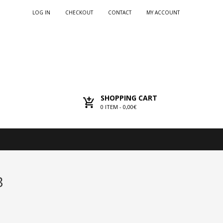
LOG IN
CHECKOUT
CONTACT
MY ACCOUNT
SHOPPING CART
0
ITEM -
0,00€
3