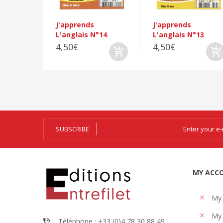
J'apprends
J'apprends
L'anglais N°14
L'anglais N°13
4,50€
4,50€
SUBSCRIBE
MY ACC
My
My 
Téléphone : +33 (0)4 78 30 88 49