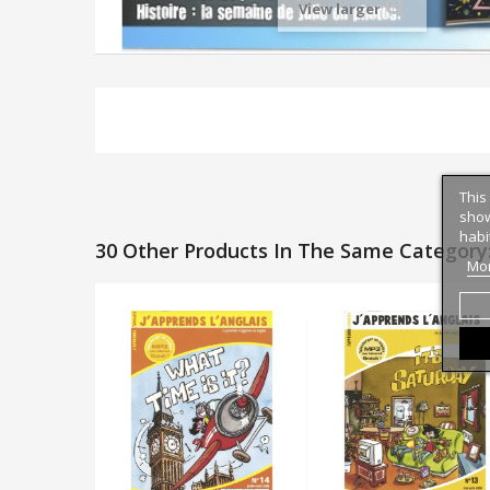
View larger
This
show
habi
30 Other Products In The Same Category
Mor