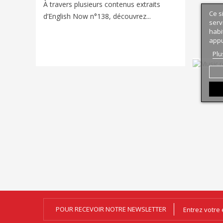
Voyager e
À travers plusieurs contenus extraits
Ce s
nouveaux
d’English Now n°138, découvrez...
serv
univers d
habi
appu
Plu
POUR RECEVOIR NOTRE NEWSLETTER