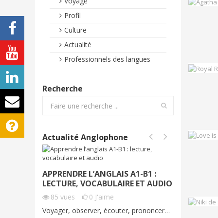
Voyage
Profil
Culture
Actualité
Professionnels des langues
Recherche
Actualité Anglophone
APPRENDRE L’ANGLAIS A1-B1 :
PRENDRE
LECTURE, VOCABULAIRE ET AUDIO
VOCABU
AUDIO 
85
vues
0
J'aime
70
vue
Voyager, observer, écouter, prononcer…