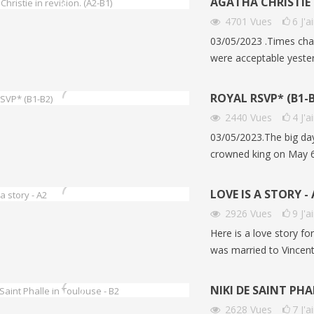
AGATHA CHRISTIE I
4701
Vues
6
J'
03/05/2023 .Times cha
were acceptable yester
ROYAL RSVP* (B1-B
2440
Vues
4
J'
03/05/2023.The big day 
crowned king on May 6t
LOVE IS A STORY - 
2926
Vues
9
J'
Here is a love story f
 LE TRAIN EN ANGLAIS :
ÉTUDIER AUX ÉTATS-UNIS 
was married to Vincen
LAIRE, EXPRESSIONS ET
ANGLAIS A2-B1 | GO ENGL
| NIVEAUX B1-C1
360
vues
0
J'aime
NIKI DE SAINT PHA
s
0
J'aime
Découvrez Generation250, un
2628
Vues
7
J'