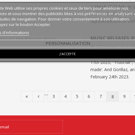
n train permet de découvrir de
programme qui permet à des ét
1 March 2023 Niki de S
ite Web utilise ses propres cookies et ceux de tiers pour améliorer nos
 paysages, mais aussi tout un
français d’étudier aux États-Unis
ices et vous montrer des publicités liées à vos préférences en analysant 
born in Neuilly-sur-Sei
e vocabulaire, d’expressions...
article en...
tudes de navigation. Pour donner votre consentement à son utilisation,
representations of wo
yez sur le bouton Accepter.
s d'informations
MUSIC RELEASES: P
PERSONNALISATION
3075
Vues
6
J'
J'ACCEPTE
Le 16/02/2023. America
17th 2023, "Trustfall",
made’. And Gorillaz, an
February 24th 2023.
....
3
4
5
6
7
9
8