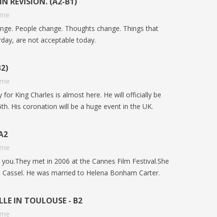
N REVISION. (A2-B1)
aime
nge. People change. Thoughts change. Things that
day, are not acceptable today.
2)
aime
for King Charles is almost here. He will officially be
h. His coronation will be a huge event in the UK.
A2
aime
or you.They met in 2006 at the Cannes Film Festival.She
:
COUPE DU MONDE 2026 : ARTICLE
t Cassel. He was married to Helena Bonham Carter.
IS GUN
ISH
ANGLAIS B1 | GO ENGLISH
INFLUE
390
vues
0
J'aime
LLE IN TOULOUSE - B2
LANGUA
Vivez la Coupe du monde 2026 en anglais
PRACTI
aime