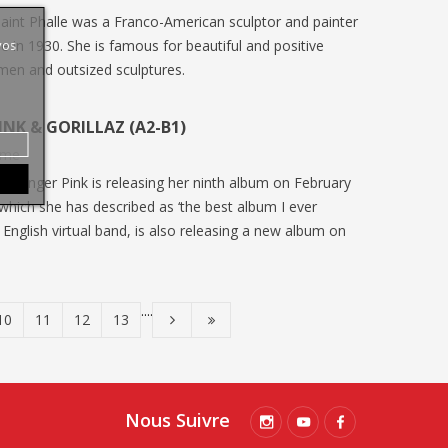
udiants
! Découvrez les particularités de cette
585
v
aint Phalle was a Franco-American sculptor and painter
. Un
édition historique, les grandes...
L’Église
vos
ne in 1930. She is famous for beautiful and positive
nouvelle
men and outsized sculptures.
Mullally
INK & GORILLAZ (A2-B1)
aime
n singer Pink is releasing her ninth album on February
 which she has described as ‘the best album I ever
 English virtual band, is also releasing a new album on
....
10
11
12
13
Nous Suivre