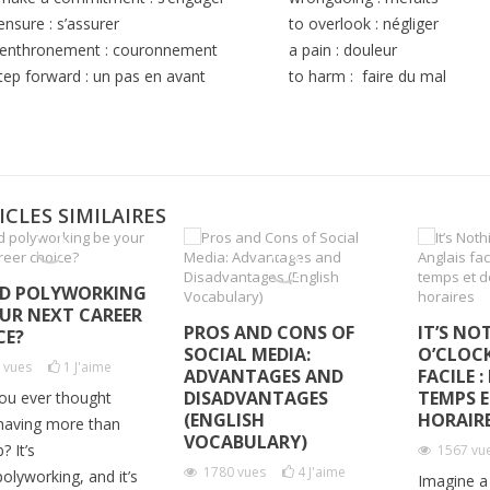
ensure : s’assurer
to overlook : négliger
 enthronement : couronnement
a pain : douleur
tep forward : un pas en avant
to harm :
faire du mal
ICLES SIMILAIRES
D POLYWORKING
OUR NEXT CAREER
PROS AND CONS OF
IT’S NO
CE?
SOCIAL MEDIA:
O’CLOCK
2
vues
1
J'aime
ADVANTAGES AND
FACILE 
DISADVANTAGES
TEMPS E
ou ever thought
(ENGLISH
HORAIR
having more than
VOCABULARY)
? It’s
1567
vu
1780
vues
4
J'aime
polyworking, and it’s
Imagine a