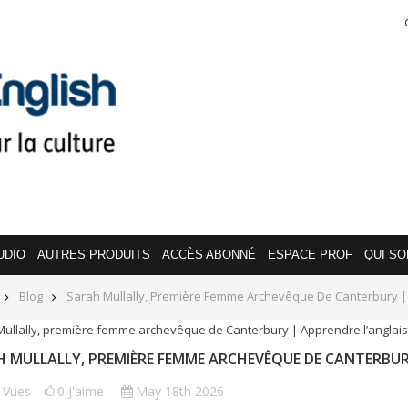
UDIO
AUTRES PRODUITS
ACCÈS ABONNÉ
ESPACE PROF
QUI S
Blog
Sarah Mullally, Première Femme Archevêque De Canterbury |
 MULLALLY, PREMIÈRE FEMME ARCHEVÊQUE DE CANTERBUR
9
Vues
0
J'aime
May 18th 2026