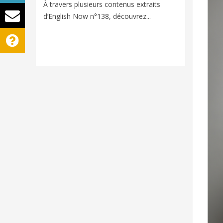
Voyager e
À travers plusieurs contenus extraits
nouveaux
d’English Now n°138, découvrez...
univers d