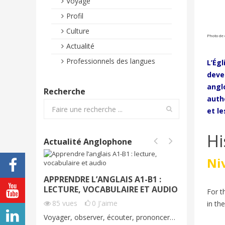
Voyage
Profil
Culture
Photo de 
Actualité
Professionnels des langues
L’Ég
deve
angl
Recherche
auth
et l
Hi
Actualité Anglophone
Ni
APPRENDRE L’ANGLAIS A1-B1 :
PRENDRE
LECTURE, VOCABULAIRE ET AUDIO
VOCABU
For t
AUDIO 
85
vues
0
J'aime
in th
70
vue
Voyager, observer, écouter, prononcer…