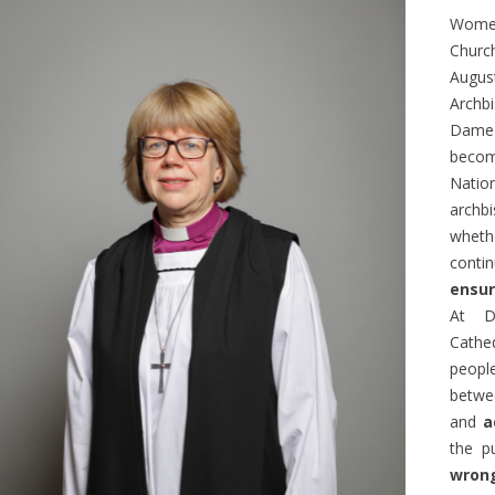
n train permet de découvrir de
programme qui permet à des ét
Wome
 paysages, mais aussi tout un
français d’étudier aux États-Unis
Churc
e vocabulaire, d’expressions...
article en...
August
Archb
Dame 
becom
Nation
archb
whethe
conti
ensu
At D
Cathe
peopl
betwe
and
a
the p
wron