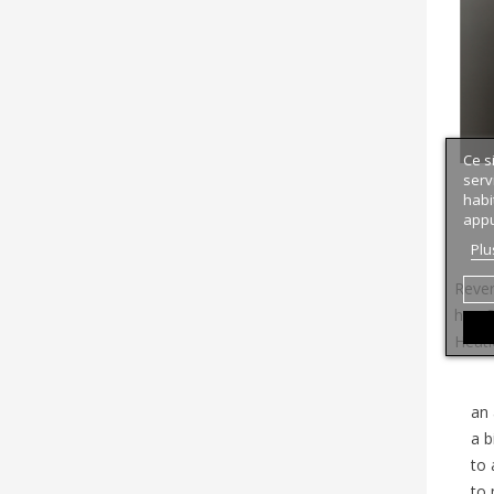
Ce s
serv
habi
appu
Plu
Rever
her. 
Heatl
an 
a b
to 
to