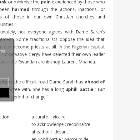
ook
or minimise the
pain
experienced by those who
 been
harmed
through the actions, inactions, or
res of those in our own Christian churches and
nities."
tunately, not everyone agrees with Dame Sarah’s
ntment. Some traditionalists oppose the idea that
can become priests at all. In the Nigerian capital,
vos
 conservative clergy have selected their own leader
llow – the Rwandan archbishop Laurent Mbanda.
edges
the difficult road Dame Sarah has
ahead of
g to agree with. She has a long
uphill battle
." But
rful period of change."
ation
a curate : vicaire
to acknowledge : reconnaître
ahead of : devant
an uphill battle : parcours de