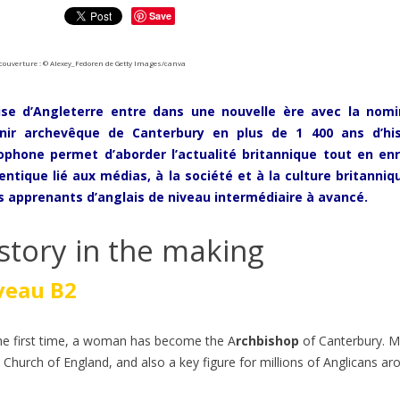
Save
couverture : ©
Alexey_Fedoren de Getty Images
/canva
lise d’Angleterre entre dans une nouvelle ère avec la nom
nir archevêque de Canterbury en plus de 1 400 ans d’hi
ophone permet d’aborder l’actualité britannique tout en enr
entique lié aux médias, à la société et à la culture britanni
es apprenants d’anglais de niveau intermédiaire à avancé.
story in the making
veau B2
 LE TRAIN EN ANGLAIS :
ÉTUDIER AUX ÉTATS-UNIS 
LAIRE, EXPRESSIONS ET
ANGLAIS A2-B1 | GO ENGL
he first time, a woman has become the A
r
chbishop
of Canterbury. M
| NIVEAUX B1-C1
360
vues
0
J'aime
e Church of England
,
and also a key figure for millions of Anglicans ar
s
0
J'aime
Découvrez Generation250, un