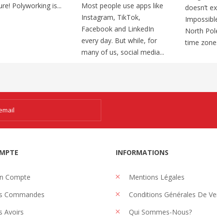
ure! Polyworking is...
Most people use apps like
doesn’t exi
Instagram, TikTok,
Impossibl
Facebook and LinkedIn
North Pol
every day. But while, for
time zones
many of us, social media...
MPTE
INFORMATIONS
n Compte
Mentions Légales
s Commandes
Conditions Générales De Ve
 Avoirs
Qui Sommes-Nous?