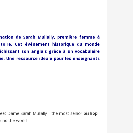
ination de
Sarah Mullally
, première femme à
stoire. Cet événement historique du monde
ichissant son anglais grâce à un vocabulaire
que. Une ressource idéale pour les enseignants
:
COUPE DU MONDE 2026 : ARTICLE
IS GUN
ISH
ANGLAIS B1 | GO ENGLISH
eet Dame Sarah Mullally – the
most senior
bishop
INFLUE
389
vues
0
J'aime
ound the world.
LANGUA
Vivez la Coupe du monde 2026 en anglais
PRACTI