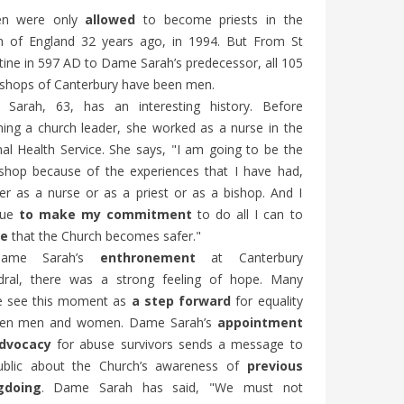
udiants
! Découvrez les particularités de cette
585
v
n were only
allowed
to become priests in the
. Un
édition historique, les grandes...
L’Église
h of England 32 years ago, in 1994. But From St
nouvelle
ine in 597 AD to Dame Sarah’s predecessor, all 105
Mullally
ishops of Canterbury have been men.
Sarah, 63, has an interesting history. Before
ing a church leader, she worked as a nurse in the
al Health Service. She says, "I am going to be the
ishop because of the experiences that I have had,
r as a nurse or as a priest or as a bishop. And I
nue
to make my commitment
to do all I can to
re
that the Church becomes safer."
ame Sarah’s
enthronement
at Canterbury
dral, there was a strong feeling of hope. Many
e see this moment as
a step forward
for equality
en men and women. Dame Sarah’s
appointment
dvocacy
for abuse survivors sends a message to
ublic about the Church’s awareness of
previous
gdoing
. Dame Sarah has said, "We must not