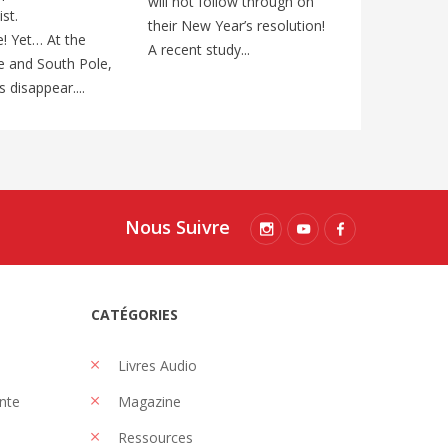
will not follow through on
been found n
st.
their New Year’s resolution!
Klondike Rive
e! Yet… At the
A recent study...
“Gold in the N
e and South Pole,
 disappear....
Nous Suivre
CATÉGORIES
Livres Audio
nte
Magazine
Ressources