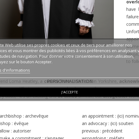
overl
have
failu
commu
Unfor
appoi
ite Web utilise ses propres cookies et ceux de tiers pour améliorer nos
women 
ices et vous montrer des publicités liées à vos préférences en analysant 
Abuja,
tudes de navigation. Pour donner votre consentement à son utilisation,
© House of Lords / photography by Roger Harris
to fo
yez sur le bouton Accepter.
s d'informations
PERSONNALISATION
end Lorna Heatley, a
curate
from Richmond in Yorkshire,
acknowl
She says, "She's not going to make decisions that everyone is goin
J'ACCEPTE
ey adds, "It's an exciting and
at times
difficult, but
altogether
wonde
archbishop : archevêque
an appointment : (ici) nomin
ishop : évêque
an advocacy : (ici) soutien
allow : autoriser
previous : précédent
 make a commitment : s’engager
wrongdoing : méfaits