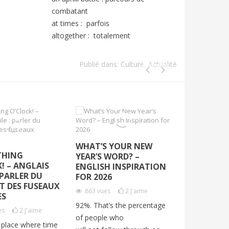
combatant
at times : parfois
altogether : totalement
Publié dans:
Culture
,
Actualité
WHAT’S YOUR NEW
ANGLAIS N
THING
YEAR’S WORD? –
LA RUÉE VE
! – ANGLAIS
ENGLISH INSPIRATION
VOCABULAI
: PARLER DU
FOR 2026
“GOLD RU
T DES FUSEAUX
863
vues
2
J'aime
1673
vues
ES
92%. That’s the percentage
In 1897 in th
es
2
J'aime
of people who
news spread 
 place where time