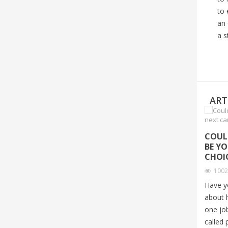
to 
an
a s
ART
COUL
BE Y
CHOI
100
Have y
about 
one job
called 