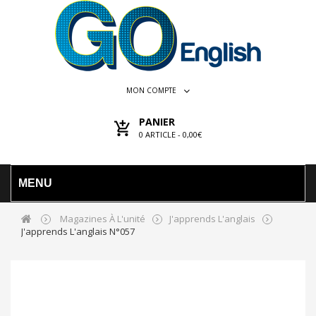
MON COMPTE
PANIER
0
ARTICLE -
0,00€
MENU
Magazines À L'unité
J'apprends L'anglais
J'apprends L'anglais N°057