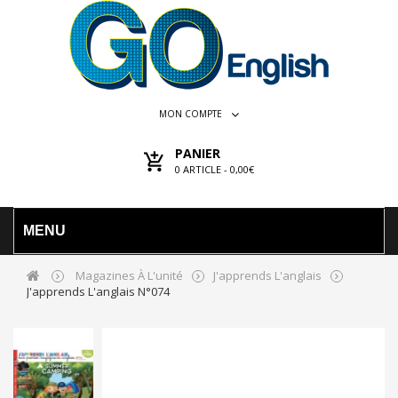
MON COMPTE
PANIER
0
ARTICLE -
0,00€
MENU
Magazines À L'unité
J'apprends L'anglais
J'apprends L'anglais N°074