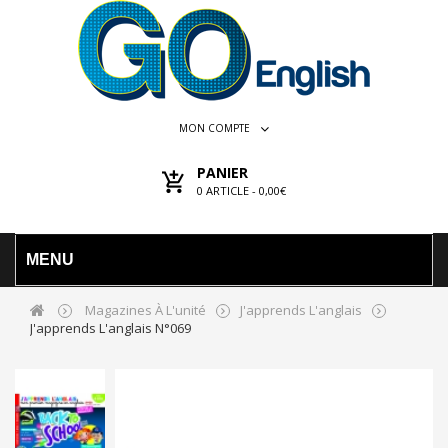
MON COMPTE
PANIER
0
ARTICLE -
0,00€
MENU
Magazines À L'unité
J'apprends L'anglais
J'apprends L'anglais N°069