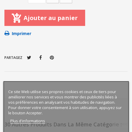
Ajouter au panier
Imprimer
PARTAGEZ
Ce site Web utilise ses propres cookies et ceux de tiers pour
améliorer nos services et vous montrer des publicités liées à
vos préférences en analysant vos habitudes de navigation.
Pour donner votre consentement à son utilisation, appuyez sur
le bouton Accepter.
Plus d'informations
30 Autres Produits Dans La Même Catégorie :
prev
next