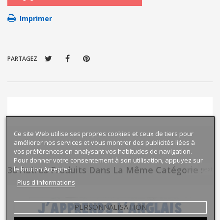
Imprimer
PARTAGEZ
Ce site Web utilise ses propres cookies et ceux de tiers pour
améliorer nos services et vous montrer des publicités liées à
vos préférences en analysant vos habitudes de navigation.
Pour donner votre consentement à son utilisation, appuyez sur
30 Autres Produits Dans La Même Catégorie :
le bouton Accepter.
prev
next
Plus d'informations
PERSONNALISATION