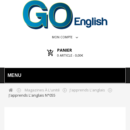
MON COMPTE
PANIER
0
ARTICLE -
0,00€
MENU
Magazines À L'unité
J'apprends L'anglais
J'apprends L'anglais N°055