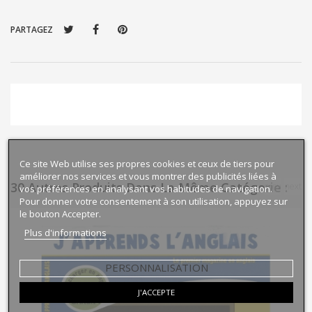
PARTAGEZ
Ce site Web utilise ses propres cookies et ceux de tiers pour
améliorer nos services et vous montrer des publicités liées à
30 Autres Produits Dans La Même Catégorie :
prev
next
vos préférences en analysant vos habitudes de navigation.
Pour donner votre consentement à son utilisation, appuyez sur
le bouton Accepter.
Plus d'informations
PERSONNALISATION
J'ACCEPTE