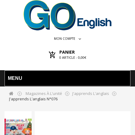
MON COMPTE
PANIER
0
ARTICLE -
0,00€
MENU
Magazines À L'unité
J'apprends L'anglais
J'apprends L'anglais N°076