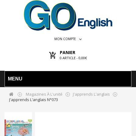
MON COMPTE
PANIER
0
ARTICLE -
0,00€
MENU
Magazines À L'unité
J'apprends L'anglais
J'apprends L'anglais N°073