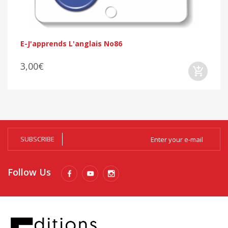
E-J'apprends L'anglais No86
3,00€
SUBSCRIBE
Follow Us