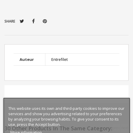
SHARE
Auteur
Entrefilet
This website uses its own and third-party cookies to improve our
services and show you advertising related to your preferences
by analyzing your browsing habits. To give your consent to its
use, press the Accept button.
30 Other Products In The Same Category:
prev
next
More information