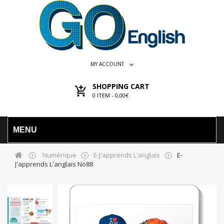
MY ACCOUNT
SHOPPING CART
0
ITEM -
0,00€
MENU
Numérique
E-J'apprends L'anglais
E-
J'apprends L'anglais No88