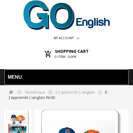
MY ACCOUNT
SHOPPING CART
0
ITEM -
0,00€
MENU
Numérique
E-J'apprends L'anglais
E-
J'apprends L'anglais No92