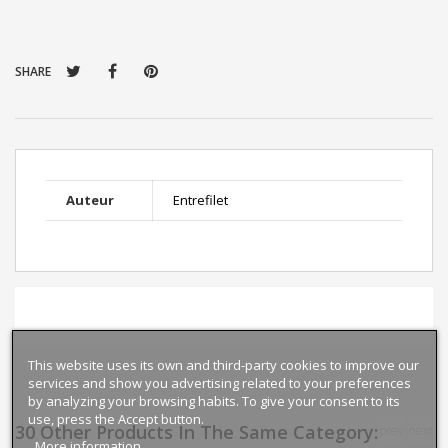
SHARE
Auteur
Entrefilet
This website uses its own and third-party cookies to improve our
services and show you advertising related to your preferences
by analyzing your browsing habits. To give your consent to its
use, press the Accept button.
30 Other Products In The Same Category:
prev
next
More information