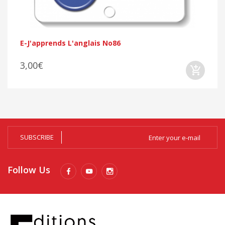
E-J'apprends L'anglais No86
3,00€
SUBSCRIBE
Follow Us