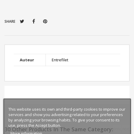
SHARE
Auteur
Entrefilet
This website uses its own and third-party cookies to improve our
services and show you advertising related to your preferences
by analyzing your browsing habits. To give your consent to its
use, press the Accept button.
30 Other Products In The Same Category:
prev
next
More information