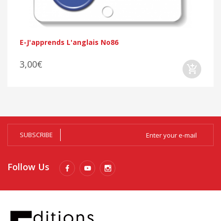
E-J'apprends L'anglais No86
3,00€
SUBSCRIBE
Follow Us