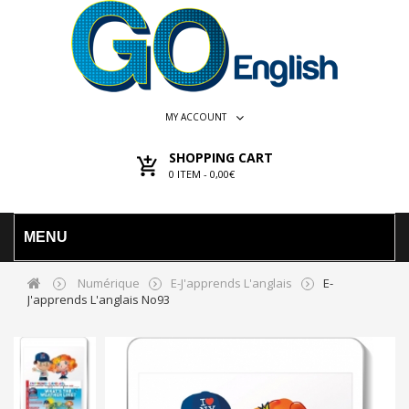
MY ACCOUNT
SHOPPING CART
0
ITEM -
0,00€
MENU
Numérique
E-J'apprends L'anglais
E-
J'apprends L'anglais No93