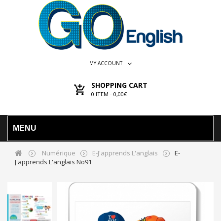
MY ACCOUNT
SHOPPING CART
0
ITEM -
0,00€
MENU
Numérique
E-J'apprends L'anglais
E-
J'apprends L'anglais No91