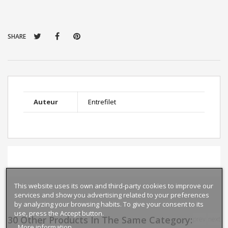
SHARE
Auteur
Entrefilet
This website uses its own and third-party cookies to improve our
services and show you advertising related to your preferences
by analyzing your browsing habits. To give your consent to its
use, press the Accept button.
30 Other Products In The Same Category:
prev
next
More information