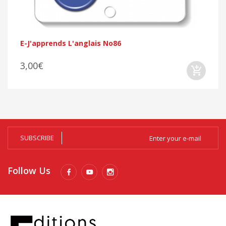
E-J'apprends L'anglais No86
3,00€
SUBSCRIBE
Follow Us