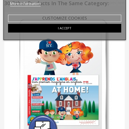
30 Other Products In The Same Category:
prev
next
More information
CUSTOMIZE COOKIES
I ACCEPT