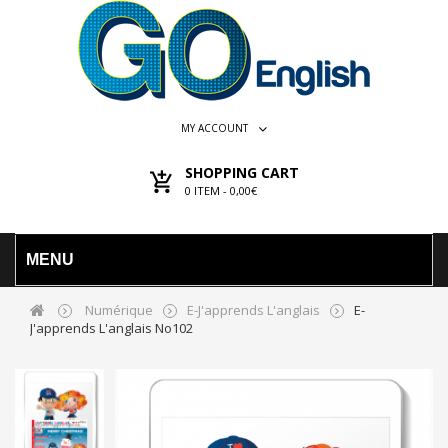
MY ACCOUNT
SHOPPING CART
0
ITEM -
0,00€
MENU
Numérique
E-J'apprends L'anglais
E-
J'apprends L'anglais No102