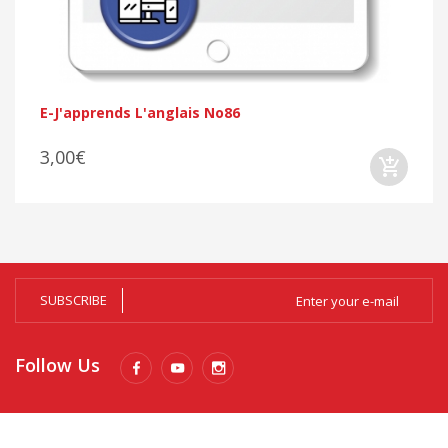
E-J'apprends L'anglais No86
3,00€
SUBSCRIBE
Follow Us