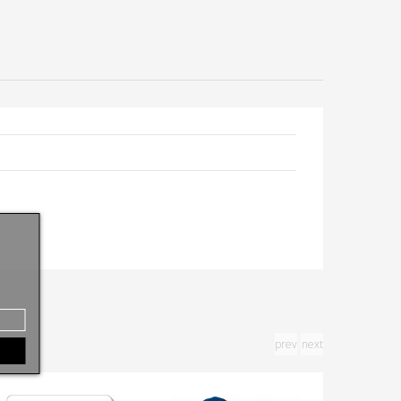
prev
next