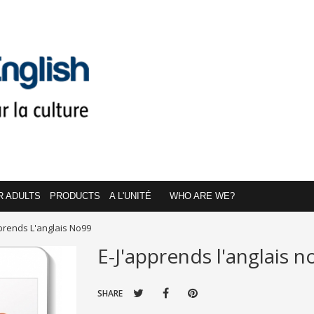
R ADULTS
PRODUCTS
A L'UNITÉ
WHO ARE WE?
pprends L'anglais No99
E-J'apprends l'anglais n
SHARE