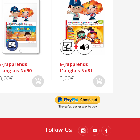
E-J'appr
L'anglai
3,00€
E-J'apprends
E-J'apprends
L'anglais No90
L'anglais No81
3,00€
3,00€
Follow Us