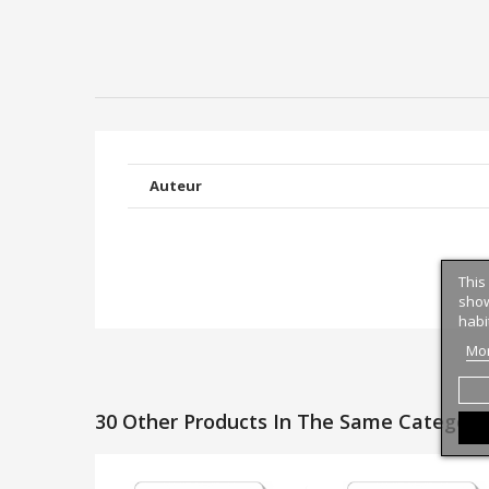
Auteur
This
show
habi
Mor
30 Other Products In The Same Category