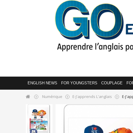
ENGLISH NEWS
FOR YOUNGSTERS
COUPLAGE
FO
Numérique
E-J'apprends L'anglais
E-J'a