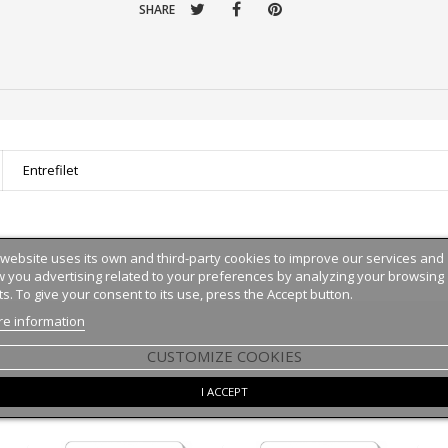
SHARE
Entrefilet
 website uses its own and third-party cookies to improve our services and
 you advertising related to your preferences by analyzing your browsing
ts. To give your consent to its use, press the Accept button.
e information
CUSTOMIZE COOKIES
:
I ACCEPT