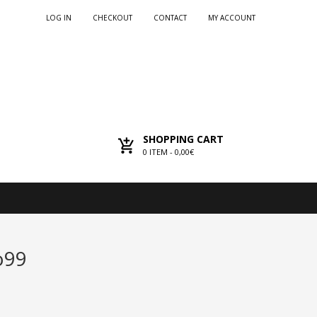
LOG IN
CHECKOUT
CONTACT
MY ACCOUNT
SHOPPING CART
0
ITEM -
0,00€
o99