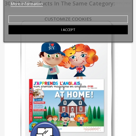
30 Other Products In The Same Category:
prev
next
More information
CUSTOMIZE COOKIES
I ACCEPT