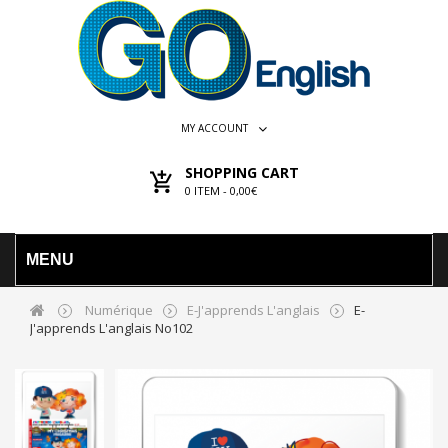
MY ACCOUNT
SHOPPING CART
0
ITEM -
0,00€
MENU
Numérique
E-J'apprends L'anglais
E-
J'apprends L'anglais No102