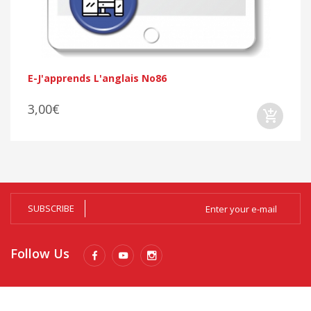
E-J'apprends L'anglais No86
3,00€
SUBSCRIBE
Follow Us