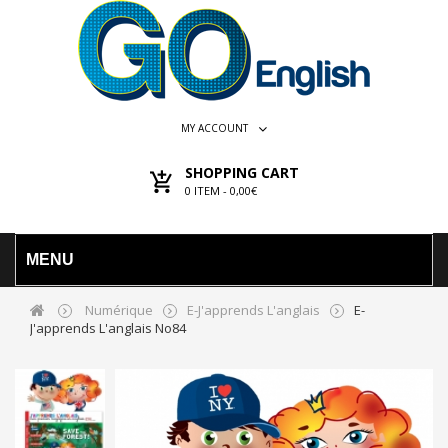
MY ACCOUNT
SHOPPING CART
0
ITEM -
0,00€
MENU
Numérique
E-J'apprends L'anglais
E-
J'apprends L'anglais No84