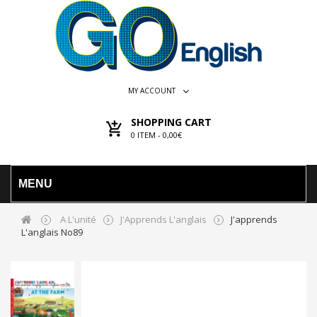
MY ACCOUNT
SHOPPING CART
0
ITEM -
0,00€
MENU
A L'unité
J'Apprends L'anglais
J'apprends
L'anglais No89