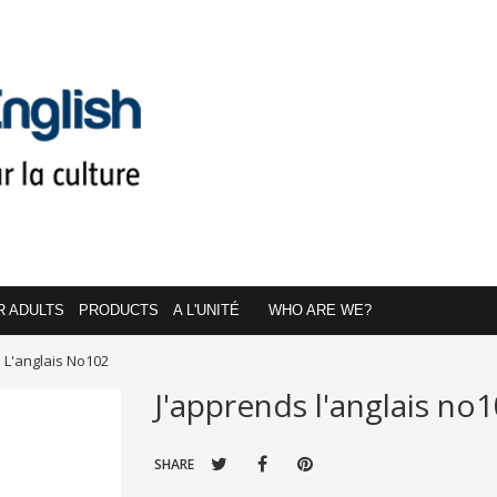
R ADULTS
PRODUCTS
A L'UNITÉ
WHO ARE WE?
 L'anglais No102
J'apprends l'anglais no
SHARE