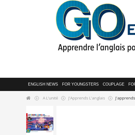
ENGLISH NEWS
FOR YOUNGSTERS
COUPLAGE
FO
A L'unité
J'Apprends L'anglais
J'apprends