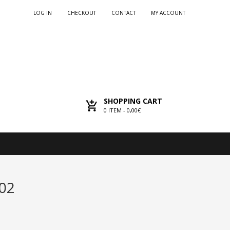
LOG IN
CHECKOUT
CONTACT
MY ACCOUNT
SHOPPING CART
0
ITEM -
0,00€
102