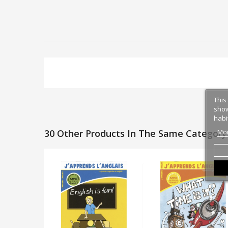
This
show
habi
Mor
30 Other Products In The Same Category