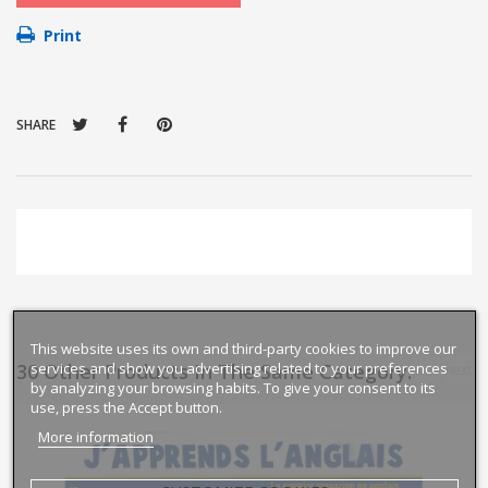
Print
SHARE
This website uses its own and third-party cookies to improve our
services and show you advertising related to your preferences
30 Other Products In The Same Category:
prev
next
by analyzing your browsing habits. To give your consent to its
use, press the Accept button.
More information