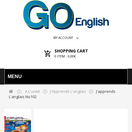
MY ACCOUNT
SHOPPING CART
0
ITEM -
0,00€
MENU
A L'unité
J'Apprends L'anglais
J'apprends
L'anglais No102