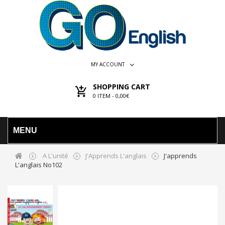
MY ACCOUNT
SHOPPING CART
0
ITEM -
0,00€
MENU
A L'unité
J'Apprends L'anglais
J'apprends
L'anglais No102