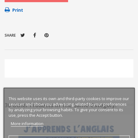
Print
SHARE
This website uses its own and third-party cookies to improve our
services and show you advertising related to your preferences
30 Other Products In The Same Category:
prev
next
by analyzing your browsing habits. To give your consent to its
use, press the Accept button.
More information