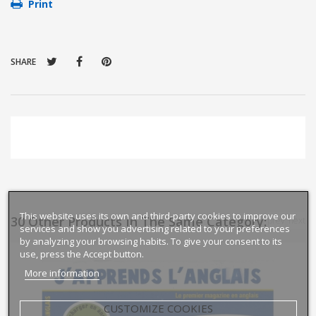
Print
SHARE
This website uses its own and third-party cookies to improve our
30 Other Products In The Same Category:
prev
next
services and show you advertising related to your preferences
by analyzing your browsing habits. To give your consent to its
use, press the Accept button.
More information
CUSTOMIZE COOKIES