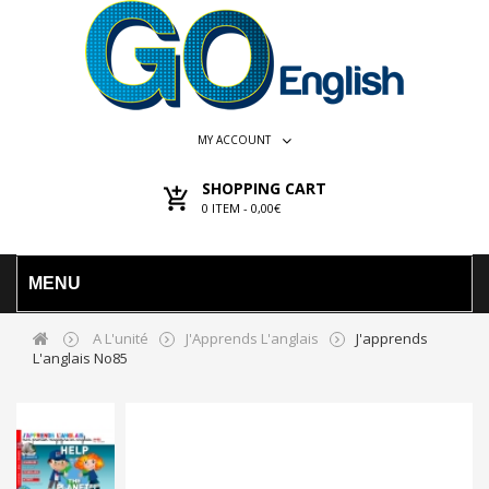
MY ACCOUNT
SHOPPING CART
0
ITEM -
0,00€
MENU
A L'unité
J'Apprends L'anglais
J'apprends
L'anglais No85