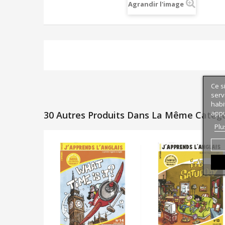
Agrandir l'image
Ce s
serv
habi
appu
30 Autres Produits Dans La Même Catégor
Plu