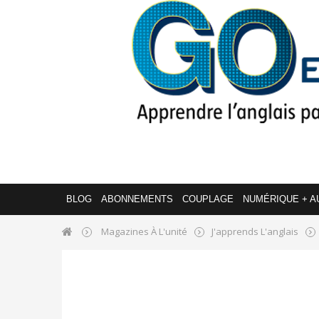
BLOG
ABONNEMENTS
COUPLAGE
NUMÉRIQUE + A
Magazines À L'unité
J'apprends L'anglais