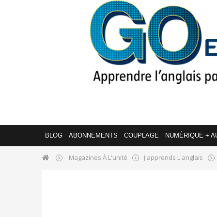
BLOG
ABONNEMENTS
COUPLAGE
NUMÉRIQUE + A
Magazines À L'unité
J'apprends L'anglais