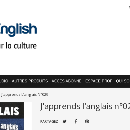
UDIO
AUTRES PRODUITS
ACCÈS ABONNÉ
ESPACE PROF
QUI S
J'apprends L'anglais N°029
J'apprends l'anglais n°0
PARTAGEZ