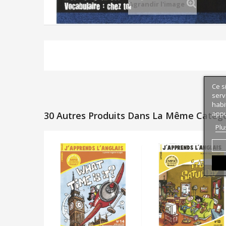
Agrandir l'image
Ce s
serv
habi
appu
30 Autres Produits Dans La Même Catégor
Plu