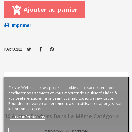
Ajouter au panier
Imprimer
PARTAGEZ
Ce site Web utilise ses propres cookies et ceux de tiers pour
améliorer nos services et vous montrer des publicités liées à
vos préférences en analysant vos habitudes de navigation.
Pour donner votre consentement à son utilisation, appuyez sur
le bouton Accepter.
30 Autres Produits Dans La Même Catégorie :
prev
next
Plus d'informations
PERSONNALISATION