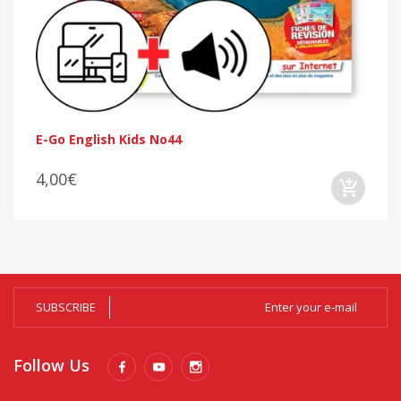
E-Go English Kids No44
4,00€
SUBSCRIBE
Follow Us