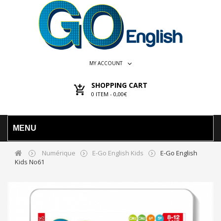
MY ACCOUNT
SHOPPING CART
0
ITEM -
0,00€
MENU
Numérique
E-Go English Kids
E-Go English
Kids No61