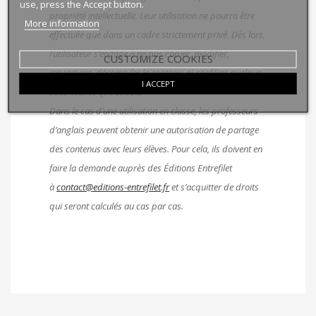
use, press the Accept button.
propriété intellectuelle. Leur utilisation ne pourra être
More information
effectuée que dans un cadre strictement privé. Dès lors,
l’utilisateur s’engage à ne pas copier, modifier,
CUSTOMIZE COOKIES
reproduire, décompiler le contenu, ni conférer quelque
I ACCEPT
sous licence que ce soit.
Dans le cas d’une utilisation en classe, les professeurs
d’anglais peuvent obtenir une autorisation de partage
des contenus avec leurs élèves. Pour cela, ils doivent en
faire la demande auprès des Éditions Entrefilet
à
contact@editions-entrefilet.fr
et s’acquitter de droits
qui seront calculés au cas par cas.