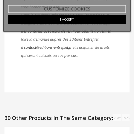
sous licence que ce soit.
CUSTOMIZE COOKIES
Dans le cas d’une utilisation en classe, les professeurs
I ACCEPT
d’anglais peuvent obtenir une autorisation de partage
des contenus avec leurs élèves. Pour cela, ils doivent en
faire la demande auprès des Éditions Entrefilet
à
contact@editions-entrefilet.fr
et s’acquitter de droits
qui seront calculés au cas par cas.
30 Other Products In The Same Category:
prev
next