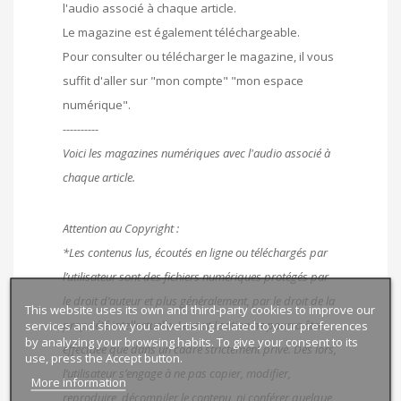
l'audio associé à chaque article.
Le magazine est également téléchargeable.
Pour consulter ou télécharger le magazine, il vous
suffit d'aller sur "mon compte" "mon espace
numérique".
----------
Voici les magazines numériques avec l'audio associé à
chaque article.
Attention au Copyright :
*Les contenus lus, écoutés en ligne ou téléchargés par
l’utilisateur sont des fichiers numériques protégés par
le droit d’auteur et plus généralement, par le droit de la
This website uses its own and third-party cookies to improve our
propriété intellectuelle. Leur utilisation ne pourra être
services and show you advertising related to your preferences
by analyzing your browsing habits. To give your consent to its
effectuée que dans un cadre strictement privé. Dès lors,
use, press the Accept button.
l’utilisateur s’engage à ne pas copier, modifier,
More information
reproduire, décompiler le contenu, ni conférer quelque