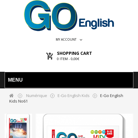
MY ACCOUNT
SHOPPING CART
0
ITEM -
0,00€
MENU
Numérique
E-Go English Kids
E-Go English
Kids No61