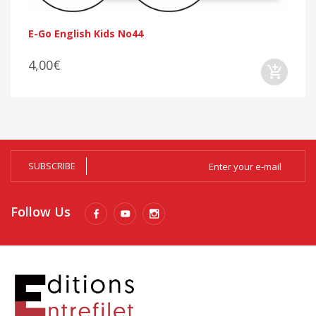
E-Go English Kids No44
4,00€
SUBSCRIBE
Follow Us