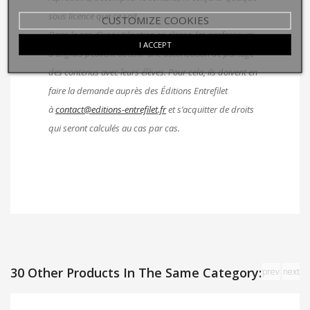
sous licence que ce soit.
CUSTOMIZE COOKIES
Dans le cas d’une utilisation en classe, les professeurs
I ACCEPT
d’anglais peuvent obtenir une autorisation de partage
des contenus avec leurs élèves. Pour cela, ils doivent en
faire la demande auprès des Éditions Entrefilet
à
contact@editions-entrefilet.fr
et s’acquitter de droits
qui seront calculés au cas par cas.
30 Other Products In The Same Category:
prev
next