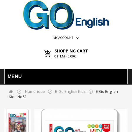
MY ACCOUNT
SHOPPING CART
0
ITEM -
0,00€
MENU
Numérique
E-Go English Kids
E-Go English
Kids No61