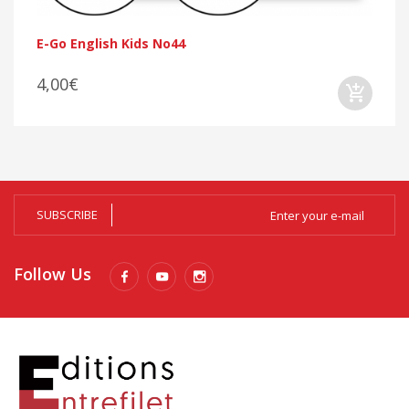
E-Go English Kids No44
4,00€
SUBSCRIBE
Follow Us