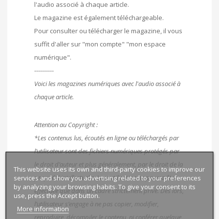
l'audio associé à chaque article.
Le magazine est également téléchargeable.
Pour consulter ou télécharger le magazine, il vous
suffit d'aller sur "mon compte" "mon espace
numérique".
----------
Voici les magazines numériques avec l'audio associé à
chaque article.
Attention au Copyright :
*Les contenus lus, écoutés en ligne ou téléchargés par
l’utilisateur sont des fichiers numériques protégés par
le droit d’auteur et plus généralement, par le droit de la
This website uses its own and third-party cookies to improve our
propriété intellectuelle. Leur utilisation ne pourra être
services and show you advertising related to your preferences
by analyzing your browsing habits. To give your consent to its
effectuée que dans un cadre strictement privé. Dès lors,
use, press the Accept button.
l’utilisateur s’engage à ne pas copier, modifier,
More information
reproduire, décompiler le contenu, ni conférer quelque