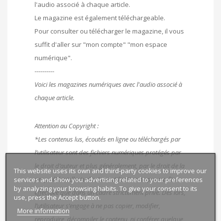
l'audio associé à chaque article.
Le magazine est également téléchargeable.
Pour consulter ou télécharger le magazine, il vous
suffit d'aller sur "mon compte" "mon espace
numérique".
----------
Voici les magazines numériques avec l'audio associé à
chaque article.
Attention au Copyright :
*Les contenus lus, écoutés en ligne ou téléchargés par
l’utilisateur sont des fichiers numériques protégés par
le droit d’auteur et plus généralement, par le droit de la
This website uses its own and third-party cookies to improve our
propriété intellectuelle. Leur utilisation ne pourra être
services and show you advertising related to your preferences
by analyzing your browsing habits. To give your consent to its
effectuée que dans un cadre strictement privé. Dès lors,
use, press the Accept button.
l’utilisateur s’engage à ne pas copier, modifier,
More information
reproduire, décompiler le contenu, ni conférer quelque