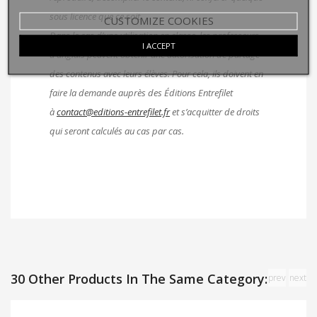
sous licence que ce soit.
CUSTOMIZE COOKIES
Dans le cas d’une utilisation en classe, les professeurs
I ACCEPT
d’anglais peuvent obtenir une autorisation de partage
des contenus avec leurs élèves. Pour cela, ils doivent en
faire la demande auprès des Éditions Entrefilet
à
contact@editions-entrefilet.fr
et s’acquitter de droits
qui seront calculés au cas par cas.
30 Other Products In The Same Category:
prev
next