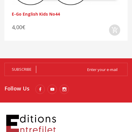
E-Go English Kids No44
4,00€
SUBSCRIBE
Follow Us