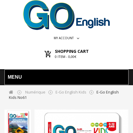
MY ACCOUNT
SHOPPING CART
0
ITEM -
0,00€
MENU
Numérique
E-Go English Kids
E-Go English
Kids No61