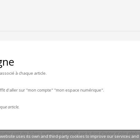
igne
associé à chaque article.
uffit d'aller sur "mon compte" "mon espace numérique".
que article.
lisateur sont des fichiers numériques protégés par le droit d’auteur et plus générale
 website uses its own and third-party cookies to improve our services and