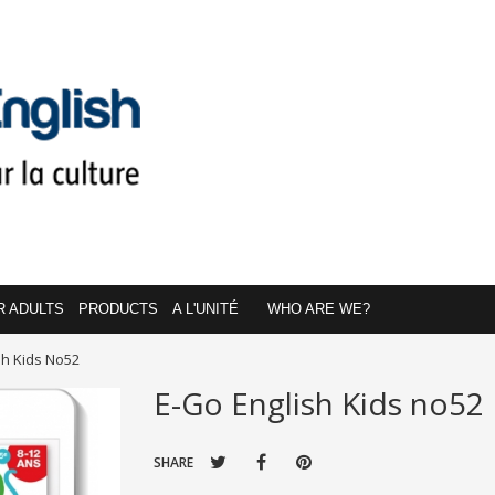
R ADULTS
PRODUCTS
A L'UNITÉ
WHO ARE WE?
sh Kids No52
E-Go English Kids no52
SHARE