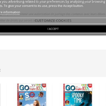
ctement privé. Dès lors, l’utilisateur s’engage à ne pas copier, modifier, reproduir
 you advertising related to your preferences by analyzing your browsing
ts. To give your consent to its use, press the Accept button.
e information
anglais peuvent obtenir une autorisation de partage des contenus avec leurs élèves
CUSTOMIZE COOKIES
itter de droits qui seront calculés au cas par cas.
I ACCEPT
: