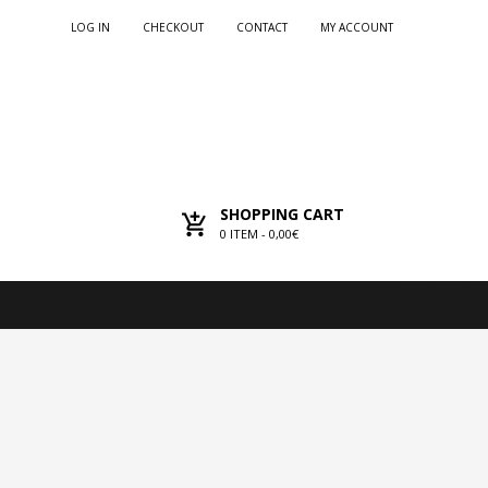
LOG IN
CHECKOUT
CONTACT
MY ACCOUNT
SHOPPING CART
0
ITEM -
0,00€