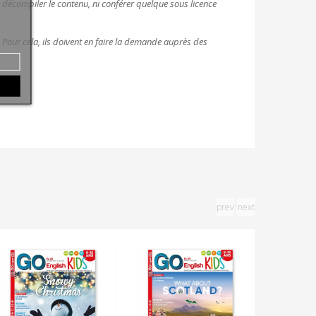
e, décompiler le contenu, ni conférer quelque sous licence
. Pour cela, ils doivent en faire la demande auprès des
prev
next
E-Go Eng