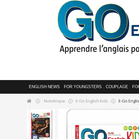
ENGLISH NEWS
FOR YOUNGSTERS
COUPLAGE
FO
Numérique
E-Go English Kids
E-Go Engli