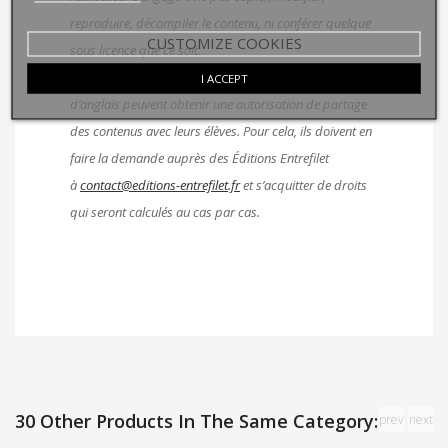
reproduire, décompiler le contenu, ni conférer quelque
CUSTOMIZE COOKIES
sous licence que ce soit.
Dans le cas d’une utilisation en classe, les professeurs
I ACCEPT
d’anglais peuvent obtenir une autorisation de partage
des contenus avec leurs élèves. Pour cela, ils doivent en
faire la demande auprès des Éditions Entrefilet
à
contact@editions-entrefilet.fr
et s’acquitter de droits
qui seront calculés au cas par cas.
30 Other Products In The Same Category:
prev
next