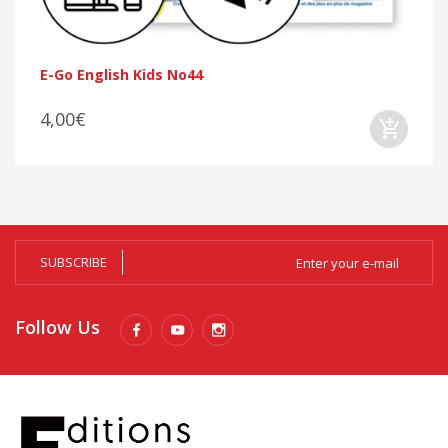
E-Go English Kids No44
4,00€
SUBSCRIBE
Follow Us