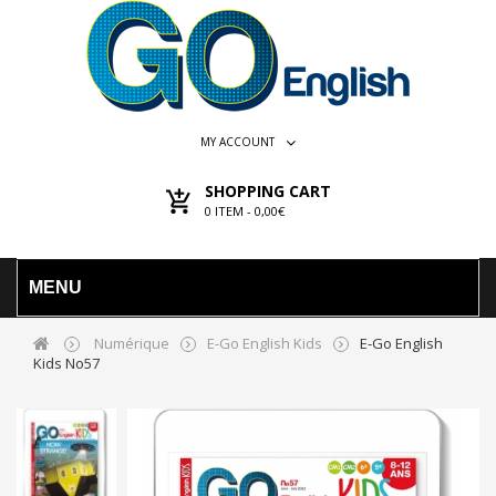
MY ACCOUNT
SHOPPING CART
0
ITEM -
0,00€
MENU
Numérique
E-Go English Kids
E-Go English
Kids No57