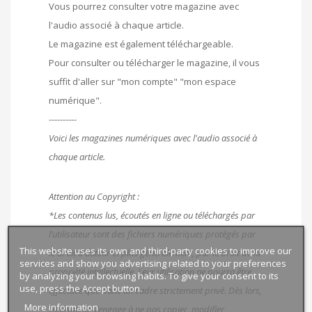
Vous pourrez consulter votre magazine avec
l'audio associé à chaque article.
Le magazine est également téléchargeable.
Pour consulter ou télécharger le magazine, il vous
suffit d'aller sur "mon compte" "mon espace
numérique".
----------
Voici les magazines numériques avec l'audio associé à
chaque article.
Attention au Copyright :
*Les contenus lus, écoutés en ligne ou téléchargés par
l’utilisateur sont des fichiers numériques protégés par
This website uses its own and third-party cookies to improve our
le droit d’auteur et plus généralement, par le droit de la
services and show you advertising related to your preferences
propriété intellectuelle. Leur utilisation ne pourra être
by analyzing your browsing habits. To give your consent to its
use, press the Accept button.
effectuée que dans un cadre strictement privé. Dès lors,
More information
l’utilisateur s’engage à ne pas copier, modifier,