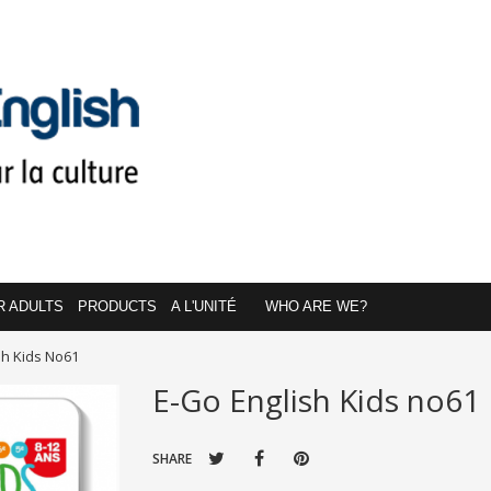
R ADULTS
PRODUCTS
A L'UNITÉ
WHO ARE WE?
sh Kids No61
E-Go English Kids no61
SHARE