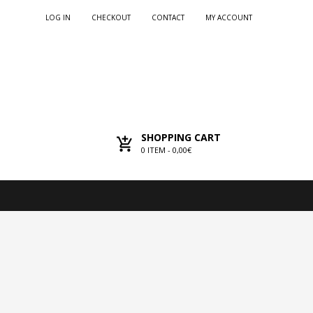
LOG IN
CHECKOUT
CONTACT
MY ACCOUNT
SHOPPING CART
0
ITEM -
0,00€