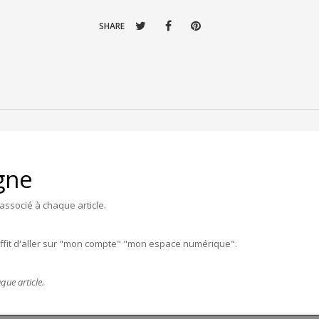
SHARE
igne
associé à chaque article.
uffit d'aller sur "mon compte" "mon espace numérique".
que article.