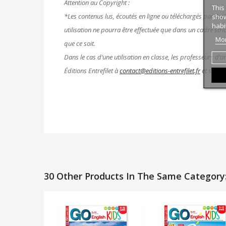
Attention au Copyright :
This
*Les contenus lus, écoutés en ligne ou téléchargés par l’uti
show
habi
utilisation ne pourra être effectuée que dans un cadre stri
Mor
que ce soit.
Dans le cas d’une utilisation en classe, les professeurs d’
Éditions Entrefilet à
contact@editions-entrefilet.fr
et s’acqu
30 Other Products In The Same Category