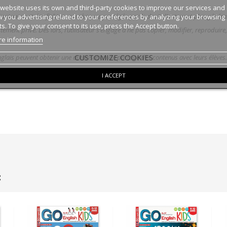
 website uses its own and third-party cookies to improve our services and
lisateur sont des fichiers numériques protégés par le droit d’auteur et plus générale
 you advertising related to your preferences by analyzing your browsing
ts. To give your consent to its use, press the Accept button.
ctement privé. Dès lors, l’utilisateur s’engage à ne pas copier, modifier, reproduir
e information
CUSTOMIZE COOKIES
anglais peuvent obtenir une autorisation de partage des contenus avec leurs élèves
itter de droits qui seront calculés au cas par cas.
I ACCEPT
: