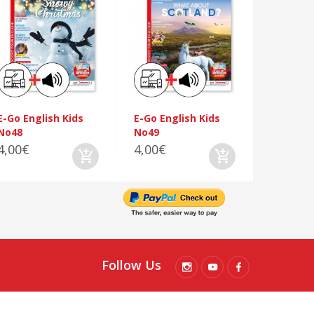
E-Go Eng
No50
4,00€
E-Go English Kids
E-Go English Kids
No48
No49
4,00€
4,00€
Follow Us