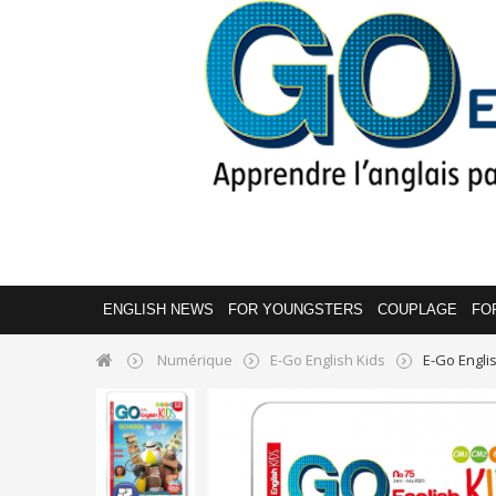
ENGLISH NEWS
FOR YOUNGSTERS
COUPLAGE
FO
Numérique
E-Go English Kids
E-Go Engli