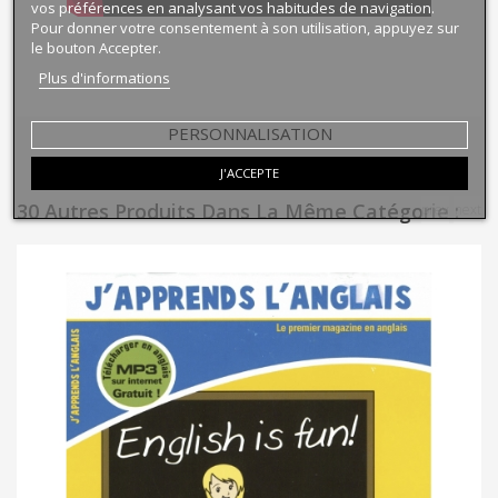
vos préférences en analysant vos habitudes de navigation.
Pour donner votre consentement à son utilisation, appuyez sur
le bouton Accepter.
Plus d'informations
PERSONNALISATION
J'ACCEPTE
30 Autres Produits Dans La Même Catégorie :
prev
next