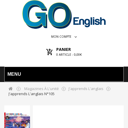
MON COMPTE
PANIER
0
ARTICLE -
0,00€
MENU
Magazines À L'unité
J'apprends L'anglais
J'apprends L'anglais N°105