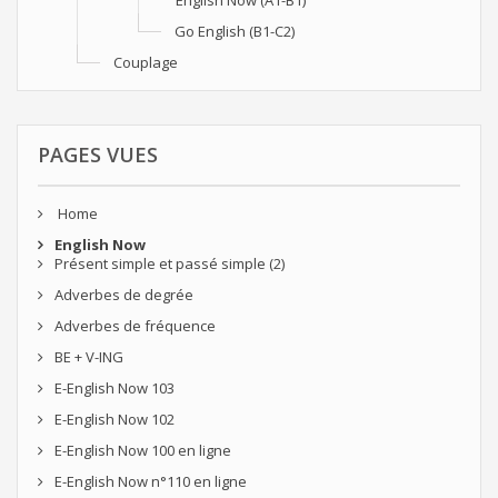
English Now (A1-B1)
Go English (B1-C2)
Couplage
PAGES VUES
Home
English Now
Présent simple et passé simple (2)
Adverbes de degrée
Adverbes de fréquence
BE + V-ING
E-English Now 103
E-English Now 102
E-English Now 100 en ligne
E-English Now n°110 en ligne