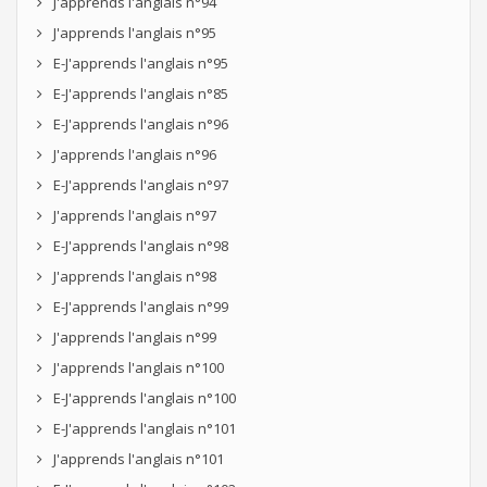
J'apprends l'anglais n°94
J'apprends l'anglais n°95
E-J'apprends l'anglais n°95
E-J'apprends l'anglais n°85
E-J'apprends l'anglais n°96
J'apprends l'anglais n°96
E-J'apprends l'anglais n°97
J'apprends l'anglais n°97
E-J'apprends l'anglais n°98
J'apprends l'anglais n°98
E-J'apprends l'anglais n°99
J'apprends l'anglais n°99
J'apprends l'anglais n°100
E-J'apprends l'anglais n°100
E-J'apprends l'anglais n°101
J'apprends l'anglais n°101