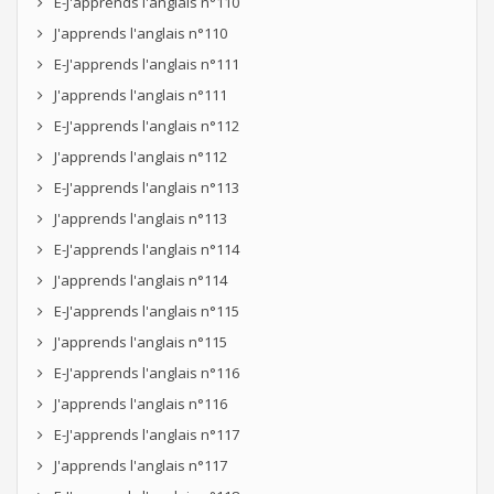
E-J'apprends l'anglais n°110
J'apprends l'anglais n°110
E-J'apprends l'anglais n°111
J'apprends l'anglais n°111
E-J'apprends l'anglais n°112
J'apprends l'anglais n°112
E-J'apprends l'anglais n°113
J'apprends l'anglais n°113
E-J'apprends l'anglais n°114
J'apprends l'anglais n°114
E-J'apprends l'anglais n°115
J'apprends l'anglais n°115
E-J'apprends l'anglais n°116
J'apprends l'anglais n°116
E-J'apprends l'anglais n°117
J'apprends l'anglais n°117