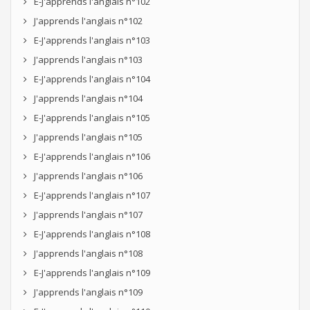
E-J'apprends l'anglais n°102
J'apprends l'anglais n°102
E-J'apprends l'anglais n°103
J'apprends l'anglais n°103
E-J'apprends l'anglais n°104
J'apprends l'anglais n°104
E-J'apprends l'anglais n°105
J'apprends l'anglais n°105
E-J'apprends l'anglais n°106
J'apprends l'anglais n°106
E-J'apprends l'anglais n°107
J'apprends l'anglais n°107
E-J'apprends l'anglais n°108
J'apprends l'anglais n°108
E-J'apprends l'anglais n°109
J'apprends l'anglais n°109