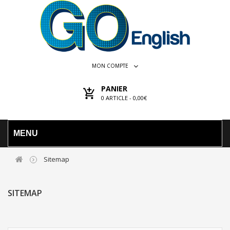
MON COMPTE
PANIER
0
ARTICLE -
0,00€
MENU
Sitemap
SITEMAP