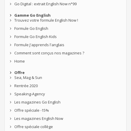
Go Digital : extrait English Now n°99
Gamme Go English
Trouvez votre formule English Now !
Formule Go English
Formule Go English Kids
Formule J'apprends l'anglais
Comment sont conçus nos magazines ?
Home
Offre
Sea, Mag & Sun
Rentrée 2020
Speaking-Agency
Les magazines Go English
Offre spéciale -15%
Les magazines English Now
Offre spéciale collège