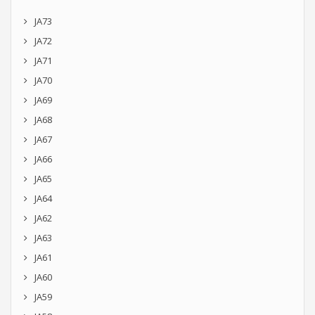
JA73
JA72
JA71
JA70
JA69
JA68
JA67
JA66
JA65
JA64
JA62
JA63
JA61
JA60
JA59