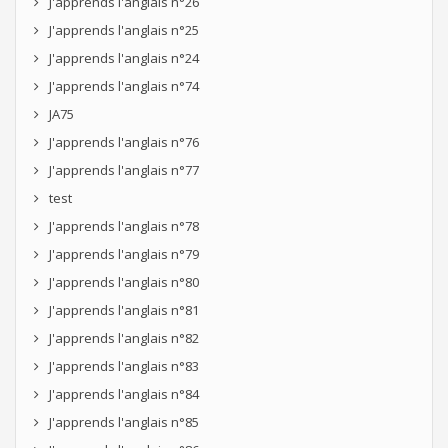
J'apprends l'anglais n°26
J'apprends l'anglais n°25
J'apprends l'anglais n°24
J'apprends l'anglais n°74
JA75
J'apprends l'anglais n°76
J'apprends l'anglais n°77
test
J'apprends l'anglais n°78
J'apprends l'anglais n°79
J'apprends l'anglais n°80
J'apprends l'anglais n°81
J'apprends l'anglais n°82
J'apprends l'anglais n°83
J'apprends l'anglais n°84
J'apprends l'anglais n°85