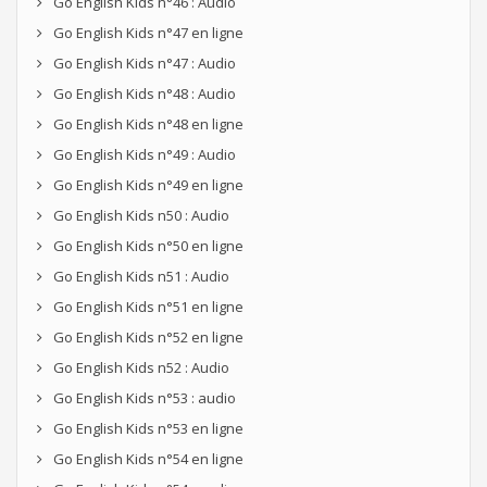
Go English Kids n°46 : Audio
Go English Kids n°47 en ligne
Go English Kids n°47 : Audio
Go English Kids n°48 : Audio
Go English Kids n°48 en ligne
Go English Kids n°49 : Audio
Go English Kids n°49 en ligne
Go English Kids n50 : Audio
Go English Kids n°50 en ligne
Go English Kids n51 : Audio
Go English Kids n°51 en ligne
Go English Kids n°52 en ligne
Go English Kids n52 : Audio
Go English Kids n°53 : audio
Go English Kids n°53 en ligne
Go English Kids n°54 en ligne