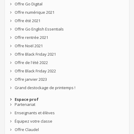
Offre Go Digital
Offre numérique 2021
Offre été 2021
Offre Go English Essentials
Offre rentrée 2021
Offre Noël 2021
Offre Black Friday 2021
Offre de l'été 2022
Offre Black Friday 2022
Offre janvier 2023
Grand destockage de printemps !
Espace prof
Partenariat
Enseignants et élèves
Équipez votre classe
Offre Claudel