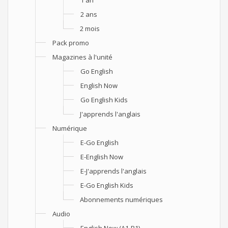
1 an
2 ans
2 mois
Pack promo
Magazines à l'unité
Go English
English Now
Go English Kids
J'apprends l'anglais
Numérique
E-Go English
E-English Now
E-J'apprends l'anglais
E-Go English Kids
Abonnements numériques
Audio