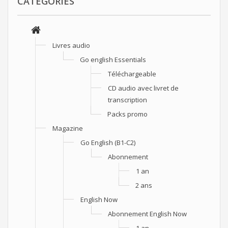
CATÉGORIES
Livres audio
Go english Essentials
Téléchargeable
CD audio avec livret de
transcription
Packs promo
Magazine
Go English (B1-C2)
Abonnement
1 an
2 ans
English Now
Abonnement English Now